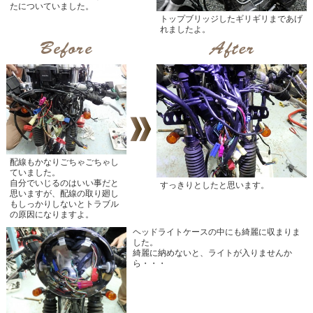
たについていました。
トップブリッジしたギリギリまであげ
れましたよ。
配線もかなりごちゃごちゃし
ていました。
自分でいじるのはいい事だと
すっきりとしたと思います。
思いますが、配線の取り廻し
もしっかりしないとトラブル
の原因になりますよ。
ヘッドライトケースの中にも綺麗に収まりま
した。
綺麗に納めないと、ライトが入りませんか
ら・・・