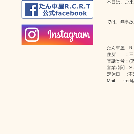
本日は、ご来
では、無事故
たん車屋 R.C
住所 ：三
電話番号：(059
営業時間：9：
定休日 :不
Mail :rcrt@l