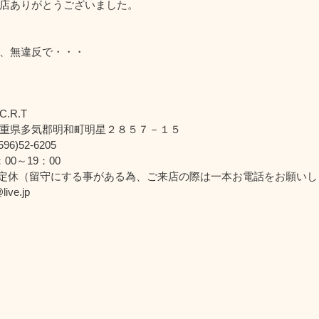
店ありがとうございました。
、無違反で・・・
.R.T
重県多気郡明和町明星２８５７－１５
6)52-6205
00～19：00
定休（留守にする事がある為、ご来店の際は一本お電話をお願いし
ive.jp