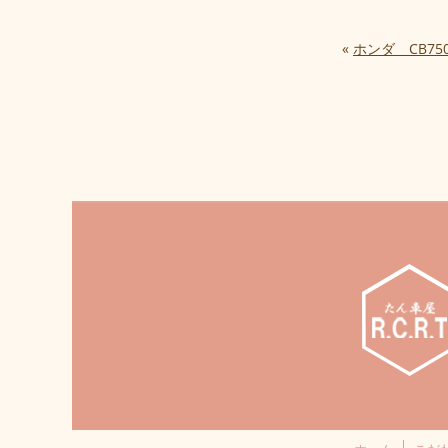
«
ホンダ CB7