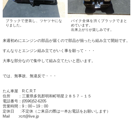
ブラックで塗装し、ツヤツヤにな
バイク全体を渋くブラックでまと
りました。
めています。
出来上がりが楽しみです。
来週初めにエンジンの部品が届くので部品が揃ったら組み立て開始です。
すんなりとエンジン組み立てがいく事を願って・・・
大事な部分なので集中して組み立てたいと思います。
では、無事故、無違反で・・・
たん車屋 R.C.R.T
住所 ：三重県多気郡明和町明星２８５７－１５
電話番号：(0596)52-6205
営業時間：9：00～19：00
定休日 :不定休（ご来店の際は一本お電話をお願いします）
Mail :rcrt@live.jp