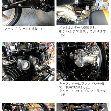
メットホルダーも塗装です。
ステッププレートも塗装です。
細かい所まで塗装しております
（笑）
キャブレターにファンネルを付け
て、車体に取付ました。
見た目、CRキャブレター風です
（笑）