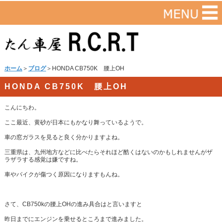
ホーム
＞
ブログ
＞HONDA CB750K 腰上OH
HONDA CB750K 腰上OH
こんにちわ。
ここ最近、黄砂が日本にもかなり舞っているようで。
車の窓ガラスを見ると良く分かりますよね。
三重県は、九州地方などに比べたらそれほど酷くはないのかもしれませんがザ
ラザラする感覚は嫌ですね。
車やバイクが傷つく原因になりますもんね。
さて、CB750kの腰上OHの進み具合はと言いますと
昨日までにエンジンを乗せるところまで進みました。