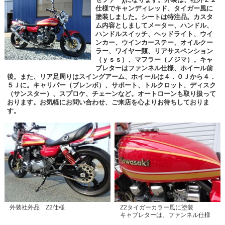
仕様でキャンディレッド、タイガー風に
塗装しました。シートは特注品。カスタ
ム内容としましてメーター、ハンドル、
ハンドルスイッチ、ヘッドライト、ウイ
ンカー、ウインカーステー、オイルクー
ラー、ワイヤー類、リアサスペンション
（ｙｓｓ）、マフラー（ノジマ）。キャ
ブレターはファンネル仕様、ホイール前
後。また、リア足周りはスイングアーム、ホイールは４．０Ｊから４．
５Ｊに。キャリパー（ブレンボ）、サポート、トルクロット、ディスク
（サンスター）、スプロケ、チェーンなど。オートローンも取り扱って
おります。お気軽にお問い合わせ、ご来店を心よりお待ちしておりま
す。
外装社外品 Z2仕様
Z2タイガーカラー風に塗装
キャブレターは、ファンネル仕様