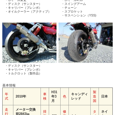
・ディスク（サンスター）
・スイングアーム
・キャリパー（ブレンボ）
・チェーン
・オイルクーラー（アクティブ）
・スプロケット
・サスペンション（YSS)
・ディスク（サンスター）
・キャリパー（ブレンボ）
・トルクロット（製作品）
基本情報
H31
製
年
車
キャンディ
2010年
年3
色
造
日本
式
検
レッド
月
国
走
メーター交換
排
修
タ
ネイ
行
前2843㎞