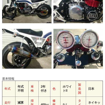
基本情報
製
年式
車
2年
ホワイ
年式
色
造
日本
不明
検
付き
ト
II
国
排
修
タ
走行
減算
ネイキッ
気
400cc
復
なし
イ