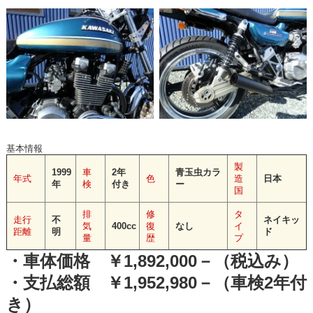
基本情報
製
1999
車
2年
青玉虫カラ
年式
色
造
日本
年
検
付き
ー
国
排
修
タ
走行
不
ネイキッ
気
400cc
復
なし
イ
距離
明
ド
量
歴
プ
・車体価格 ￥1,892,000－（税込み）
・支払総額 ￥1,952,980－（車検2年付
き）