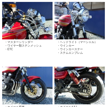
・マスターシリンダー
・ヘッドライト（マーシャル）
・ワイヤー類ステンメッシュ
・ウインカー
・ETC
・ウインカーステー
・ステムエンブレム
・ホイール変更
・ホイール4.5J