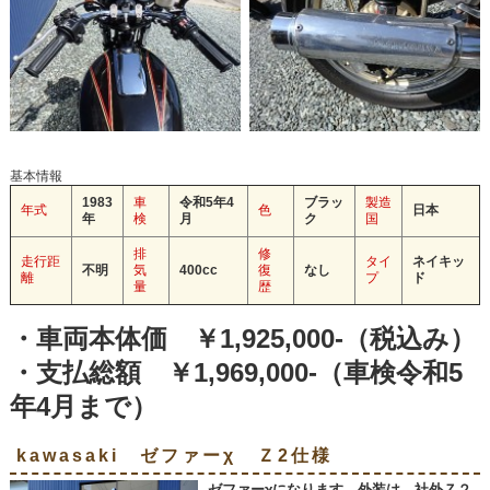
基本情報
1983
車
令和5年4
ブラッ
製造
年式
色
日本
年
検
月
ク
国
排
修
走行距
タイ
ネイキッ
不明
気
400cc
復
なし
離
プ
ド
量
歴
・車両本体価 ￥1,925,000-（税込み）
・支払総額 ￥1,969,000-（車検令和5
年4月まで）
kawasaki ゼファーχ Ｚ2仕様
ゼファーχになります。外装は、社外Ｚ２